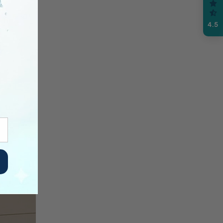
ue a la
4.5
r que
y un