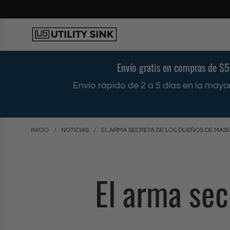
S
a
l
t
a
r
Envío gratis en compras de $
a
l
Envío rápido de 2 a 5 días en la mayor
c
o
n
t
INICIO
/
NOTICIAS
/
EL ARMA SECRETA DE LOS DUEÑOS DE MAS
e
n
i
El arma sec
d
o