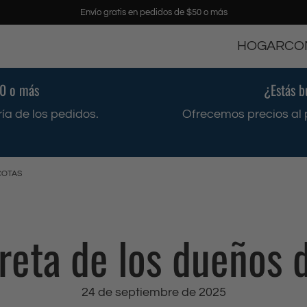
Envío gratis en pedidos de $50 o más
HOGAR
CO
50 o más
¿Estás b
ía de los pedidos.
Ofrecemos precios al 
COTAS
reta de los dueños
24 de septiembre de 2025