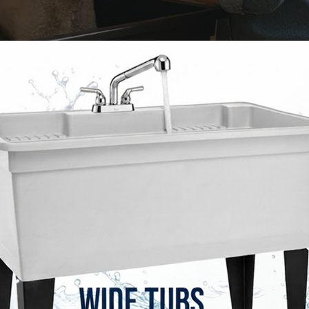
odillarse sobre azulejos o levantar un cachorro inquieto
 mantiene erguido y cómodo.
uando tu mascota se sacude después del baño, los lad
 pisos y las paredes se mantienen secos.