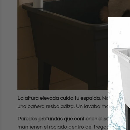
La altura elevada cuida tu espalda
. No más arr
una bañera resbaladiza. Un lavabo más alto te
Paredes profundas que contienen el sacudido
.
C
mantienen el rociado dentro del fregadero. Los