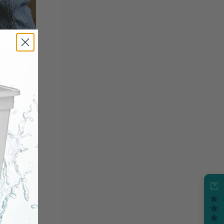
 sobre
os altos