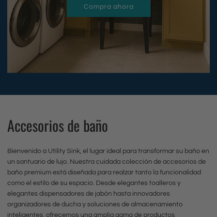
l
y
r
Compra ahora
d
n
g
(
i
g
b
r
e
c
a
a
t
a
a
i
a
e
d
c
o
d
n
t
r
)
a
a
a
d
o
c
a
s
b
s
e
o
l
(
a
c
j
a
c
a
d
o
a
l
a
c
o
n
d
t
r
Accesorios de baño
a
e
b
e
o
r
b
n
r
a
d
i
a
n
Bienvenido a Utility Sink, el lugar ideal para transformar su baño en
i
l
e
t
d
í
un santuario de lujo. Nuestra cuidada colección de accesorios de
d
m
1
o
o
baño premium está diseñada para realzar tanto la funcionalidad
q
a
a
como el estilo de su espacio. Desde elegantes toalleros y
6
c
u
(
c
elegantes dispensadores de jabón hasta innovadores
p
r
e
organizadores de ducha y soluciones de almacenamiento
a
e
u
o
l
inteligentes, ofrecemos una amplia gama de productos