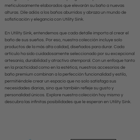
c
n
meticulosamente elaborados que elevarán su baño a nuevas
l
m
c
a
a
alturas. Dile adiós a los baños aburridos y abraza un mundo de
g
a
e
b
m
sofisticación y elegancia con Utility Sink.
a
d
p
a
i
d
o
i
En Utility Sink, entendemos que cada detalle importa al crear el
d
e
baño de sus sueños. Por eso, nuestra colección incluye solo
a
)
l
o
n
productos de la más alta calidad, diseñados para durar. Cada
s
a
l
artículo ha sido cuidadosamente seleccionado por su excepcional
n
t
(
l
a
artesanía, durabilidad y atractivo atemporal. Con un enfoque tanto
e
o
a
c
en la practicidad como en la estética, nuestros accesorios de
d
g
n
baño premium combinan a la perfección funcionalidad y estilo,
c
a
o
r
e
permitiéndole crear un espacio que no solo satisfaga sus
a
r
)
necesidades diarias, sino que también refleje su gusto y
o
g
b
r
a
personalidad únicos. Explore nuestra colección hoy mismo y
)
r
descubra las infinitas posibilidades que le esperan en Utility Sink.
a
i
l
a
a
d
t
c
l
(
o
o
a
c
a
c
r
a
z
r
r