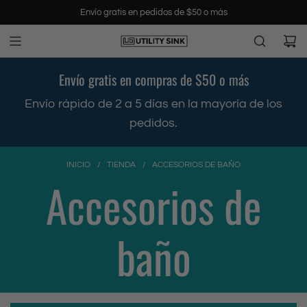
S
Envío gratis en pedidos de $50 o más
a
l
t
a
Envío gratis en compras de $50 o más
r
a
Envío rápido de 2 a 5 días en la mayoría de los
l
pedidos.
c
o
n
INICIO
/
TIENDA
/
ACCESORIOS DE BAÑO
t
Accesorios de
e
n
i
baño
d
o