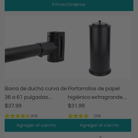
Filtrar/Ordenar
Barra de ducha curva de
Portarrollos de papel
36 a 61 pulgadas
higiénico extragrande
(acabado negro)
$37.99
independiente (acabado
$31.99
negro mate)
(4.6)
(3.8)
Agregar al carrito
Agregar al carrito
A
A