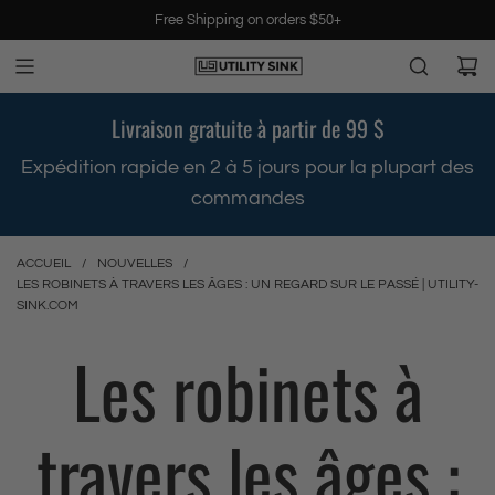
P
Free Shipping on orders $50+
a
s
s
e
Livraison gratuite à partir de 99 $
r
a
s
Expédition rapide en 2 à 5 jours pour la plupart des
u
commandes
c
o
n
ACCUEIL
/
NOUVELLES
/
t
LES ROBINETS À TRAVERS LES ÂGES : UN REGARD SUR LE PASSÉ | UTILITY-
e
SINK.COM
n
Les robinets à
u
travers les âges :