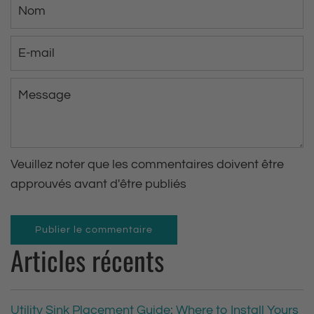
N
o
m
E
-
m
M
a
e
i
s
l
s
Veuillez noter que les commentaires doivent être
a
approuvés avant d'être publiés
g
e
Publier le commentaire
Articles récents
Utility Sink Placement Guide: Where to Install Yours