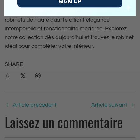
SIGN UP
aujourd'hui. Chez Utility-Sink.com, nous célébrons
cet héritage en proposant une sélection variée de
robinets de haute qualité alliant élégance
intemporelle et fonctionnalité moderne. Explorez
notre collection dès aujourd'hui et trouvez le robinet
idéal pour compléter votre intérieur.
SHARE
Article précédent
Article suivant
Laissez un commentaire