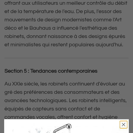
offrant aux utilisateurs un meilleur contrôle du débit
et de la température de l'eau. De plus, l'essor des
mouvements de design modernistes comme l'Art
déco et le Bauhaus a influencé l'esthétique des
robinets, donnant naissance à des designs épurés
et minimalistes qui restent populaires aujourd'hui.
Section 5 : Tendances contemporaines
Au XXIe siècle, les robinets continuent d'évoluer au
gré des préférences des consommateurs et des
avancées technologiques. Les robinets intelligents,
équipés de capteurs sans contact et de
commandes vocales, offrent confort et hygiène
dans les cuisines et salles de bains modernes. De