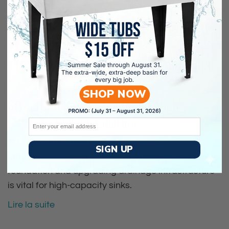
SHOP NOW
28 juin 2026
Carlo Jose Garcia
Structural Requirements for High-
Capacity Sink Installation
Email
Technical standards for professional-grade utility
SIGN UP
upgrades. Discover why assessing your floor
foundation and upgrading drainage infrastructure
is vital for high-capacity sinks.
Lire la suite