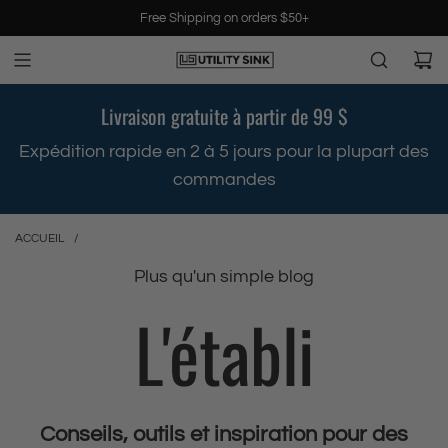
P
Free Shipping on orders $50+
a
s
s
e
Livraison gratuite à partir de 99 $
r
a
s
Expédition rapide en 2 à 5 jours pour la plupart des
u
commandes
c
o
n
ACCUEIL
/
t
e
Plus qu'un simple blog
n
L'établi
u
Conseils, outils et inspiration pour des