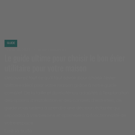
GUIDE
March 15, 2024
Iridian Hernandez
Le guide ultime pour choisir le bon évier
utilitaire pour votre maison
Découvrez tout ce qu'il faut savoir pour choisir l'évier
utilitaire idéal pour votre maison grâce à notre guide
complet. De la taille et du matériau adaptés à l'exploration
des options d'installation et des conseils d'entretien, ce
guide vous aidera à prendre une décision éclairée qui
répondra à vos besoins et optimisera la fonctionnalité de
votre espace.
Lire la suite