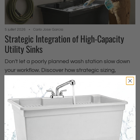
5 juillet 2026
Carlo Jose Garcia
Strategic Integration of High-Capacity
Utility Sinks
Don't let a poorly planned wash station slow down
your workflow. Discover how strategic sizing,
infrastructure mapping, and industrial-grade
hardware maximize your daily productivity.
Lire la suite
EDUCATIONAL
GUIDE