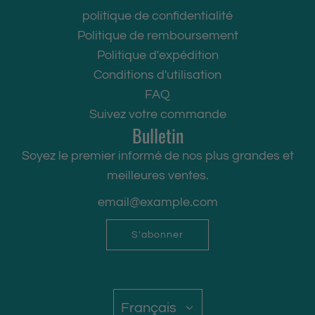
o
o
}
}
politique de confidentialité
u
u
}
}
Politique de remboursement
t
t
a
a
Politique d'expédition
e
e
u
u
Conditions d'utilisation
r
r
p
p
FAQ
{
{
a
a
Suivez votre commande
{
{
Bulletin
n
n
p
p
i
i
Soyez le premier informé de nos plus grandes et
r
r
e
e
meilleures ventes.
o
o
r
r
d
d
"
"
u
u
S'abonner
i
i
t
t
}
}
}
}
Français