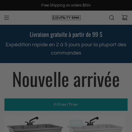
P
Free Shipping on orders $50+
a
s
s
e
Livraison gratuite à partir de 99 $
r
a
s
Expédition rapide en 2 à 5 jours pour la plupart des
u
commandes
c
o
Nouvelle arrivée
n
t
e
n
u
Filtrer/Trier
ÉPUISÉ