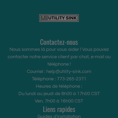
e
e
u
A
A
"
"
i
j
j
p
p
t
o
o
r
r
}
u
u
o
o
}
t
t
d
d
a
Contactez-nous
e
e
u
u
u
r
r
Nous sommes là pour vous aider ! Vous pouvez
i
i
p
{
{
contacter notre service client par chat, e-mail ou
t
t
a
{
{
téléphone !
"
"
n
p
p
Courriel :
help@utility-sink.com
f
f
i
r
r
Téléphone : 773-265-2371
o
o
e
o
o
Heures de téléphone :
r
r
r
d
d
Du lundi au jeudi de 8h00 à 17h00 CST
"
"
"
u
u
Ven. 7h00 à 16h00 CST
A
A
Liens rapides
i
i
j
j
t
t
Guides d'installation