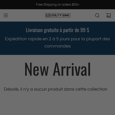
P
Free Shipping on orders $50+
a
s
s
e
Livraison gratuite à partir de 99 $
r
a
s
Expédition rapide en 2 à 5 jours pour la plupart des
u
commandes
c
o
New Arrival
n
t
e
n
u
Désolé, il n'y a aucun produit dans cette collection